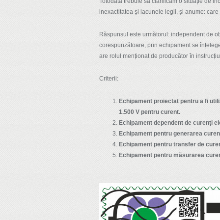
Totodată trebuie să clarificăm o situație de in
inexactitatea și lacunele legii, și anume: car
Răspunsul este următorul: independent de obi
corespunzătoare, prin echipament se înțelege u
are rolul menționat de producător în instrucțiu
Criterii:
Echipament proiectat pentru a fi uti
1.500 V pentru curent.
Echipament dependent de curenți ele
Echipament pentru generarea curenți
Echipament pentru transfer de curen
Echipament pentru măsurarea curenți