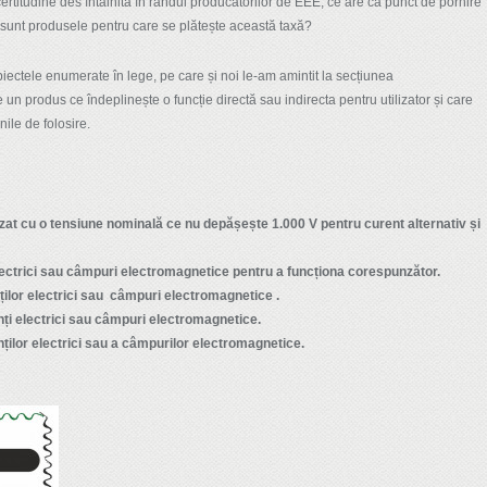
certitudine des întâlnită în rândul producătorilor de EEE, ce are ca punct de pornire
e sunt produsele pentru care se plătește această taxă?
ectele enumerate în lege, pe care și noi le-am amintit la secțiunea
n produs ce îndeplinește o funcție directă sau indirecta pentru utilizator și care
nile de folosire.
lizat cu o tensiune nominală ce nu depășește 1.000 V pentru curent alternativ și
ctrici sau câmpuri electromagnetice pentru a funcționa corespunzător.
lor electrici sau
câmpuri electromagnetice
.
ți electrici sau câmpuri electromagnetice.
lor electrici sau a câmpurilor electromagnetice.