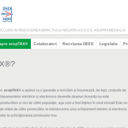
CLUSIV IN REDUCEREA IMPACTULUI NEGATIV A D.E.E.E. ASUPRA MEDIULUI
spre ecopTAX®
Colaboratori
Reciclarea DEEE
Legislatie
Pr
AX®?
ri,
ecopTAX
® a apărut ca o garanție a reciclării și însumează, de fapt, costurile de
echipamentelor electrice și electronice devenite deșeuri.Aceasta nu este
e producători și nici de către populaţie, aşa cum a fost înţeles în mod eronat! Este un
te inițial de către producător, la introducerea unui echipament electric și electronic
mator la achiziţionarea produsului nou.