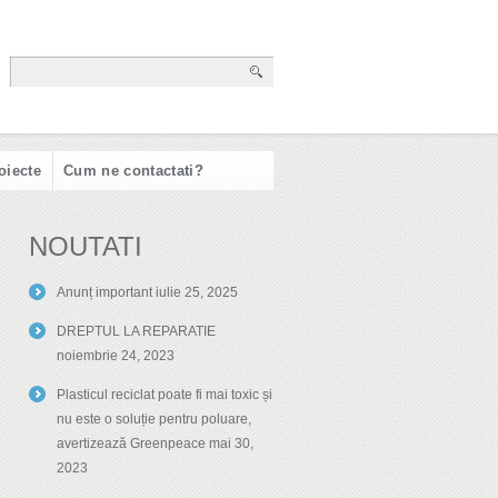
oiecte
Cum ne contactati?
NOUTATI
Anunț important
iulie 25, 2025
DREPTUL LA REPARATIE
noiembrie 24, 2023
Plasticul reciclat poate fi mai toxic și
nu este o soluție pentru poluare,
avertizează Greenpeace
mai 30,
2023