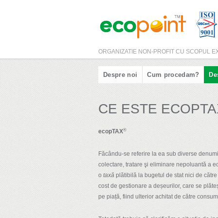
ORGANIZATIE NON-PROFIT CU SCOPUL EX
Despre noi
Cum procedam?
De
CE ESTE ECOPT
®
ecopTAX
Făcându-se referire la ea sub diverse denumi
colectare, tratare şi eliminare nepoluantă a 
o
taxă
plătibilă la bugetul de stat nici de cătr
cost de gestionare a deșeurilor, care se plăteş
pe piață, fiind ulterior achitat de către consu