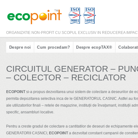
ORGANIZATIE NON-PROFIT CU SCOPUL EXCLUSIV IN REDUCEREA IMPACTU
Despre noi
Cum procedam?
Despre ecopTAX®
Colaborat
CIRCUITUL GENERATOR – PUN
– COLECTOR – RECICLATOR
ECOPOINT
si-a propus dezvoltarea unui sistem de colectare a deseurilor de e
permita depozitarea selectiva inca de le GENERATORUL CASNIC. Astfel au fost a
ale utilizatorilor finali – retele de magazine, instituții de învațamant, instituții ad
specific, ansambluri locative.
Pentru a creste gradul de colectare a cantitatilor de deseuri de echipamente ele
GENERATORII CASNICI,
ECOPOINT
a dezvoltat constant campanii de constient