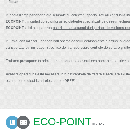
infiintare.
In acelasi timp parteneriatele semnate cu colectorii specializati au condus la in
ECOPOINT
. In cadrul colectorilor si reciclatorilor specializati de deseuri ech
ECOPOINT
solicita separarea
bateriilor sau acumulatori portabili in vederea reci
În urma consolidarii unor cantitați optime deseuri echipamente electrice si el
transportate cu mijloace specifice de transport spre centrele de sortare și ulterio
Tratarea presupune în primul rand o sortare a deseuri echipamente electrice si
Aceastã operațiune este necesara întrucat centrele de tratare și reciclare exist
echipamente electrice si electronice (DEEE).
ECO-POINT
CONTACTS
© 2026