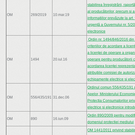
stabilirea înregistrării, rapor
al producătorilor, precum şi 
OM
269/2019
10.mar.19
informaţiilor prevăzute la art. 
urgenţă a Guvernului nr. 5/20
electronice
Ordin nr. 1494/846/2016 din 
criteriilor de acordare a lice
a licenţei de operare a organi
OM
1494
20.iul.16
operare pentru producătorii ca
acordarea licenţei reprezenta
atribuţiile comisiei de autori
echipamente electrice şi elec
Ordinul comun 556/435/191 di
Apelor, Ministerului Economiei
OM
556/435/191
31.dec.06
Protecţia Consumatorilor priv
electrice şi electronice int
Ordin 890/2009 pentru modific
OM
890
16.iun.09
domeniul protecţiei mediului
OM 1441/2011 privind stabilir