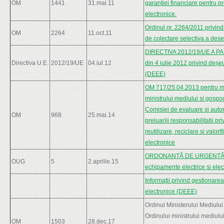
OM
1441
31.mai.11
garanţiei financiare pentru p
electronice.
Ordinul nr. 2264/2011 privin
OM
2264
11.oct.11
de colectare selectiva a dese
DIRECTIVA 2012/19/UE A 
Directiva U.E.
2012/19/UE
04.iul.12
din 4 iulie 2012 privind deșe
(DEEE)
OM 717/25.04.2013 pentru mod
ministrului mediului si gospod
Comisiei de evaluare si autor
OM
968
25.mai.14
preluariii responsabilitatii p
reutilizare, reciclare si valor
electronice
ORDONANŢĂ DE URGENŢĂ Nr. 5
OUG
5
2.aprilie.15
echipamente electrice şi elec
Informaţii privind gestionare
electronice (DEEE)
Ordinul Ministerului Mediulu
Ordinului ministrului mediulu
OM
1503
28.dec.17