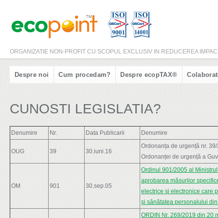
ORGANIZATIE NON-PROFIT CU SCOPUL EXCLUSIV IN REDUCEREA IMPACTU
Despre noi
Cum procedam?
Despre ecopTAX®
Colaborat
CUNOSTI LEGISLATIA?
Denumire
Nr.
Data Publicarii
Denumire
Ordonanța de urgență nr. 39/
OUG
39
30.iuni.16
Ordonanței de urgență a Guve
Ordinul 901/2005 al Ministrul
aprobarea măsurilor specific
OM
901
30.sep.05
electrice şi electronice care 
şi sănătatea personalului din
ORDIN Nr. 269/2019 din 20 m