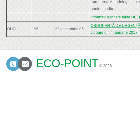
aprobarea Metodologiei de calc
pentru mediu
Informatii achitare tarife DEE
ORDONANŢĂ DE URGENŢĂ Nr. 
OUG
196
22.decembrie.05
vigoare din 4 ianuarie 2017
ECO-POINT
CONTACTS
© 2026